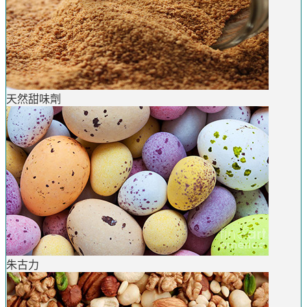
天然甜味劑
朱古力