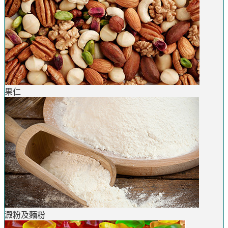
果仁
澱粉及麵粉